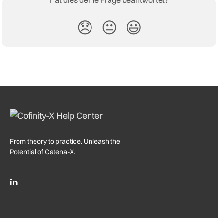
Hat dies deine Frage beantwortet?
😞
😐
😃
From theory to practice. Unleash the
Potential of Catena-X.